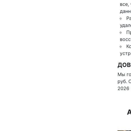
все,
данн
Р
удал
П
восс
К
устр
ДОВ
Мы го
руб. 
2026 