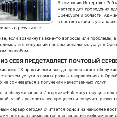
В компании Интертакс-Рнб 
мастера для проведения ад
Оренбурге и области. Адми
в соответствии с установл
ивать о результате.
чае, если возникнут какие-то вопросы или проблемы, 
одимости в получении профессиональных услуг в Орен
ным способом.
 ИЗ СЕБЯ ПРЕДСТАВЛЯЕТ ПОЧТОВЫЙ СЕРВ
ивание ПК практически всегда предполагает обслужив
ставляем услуги в самых разных направлениях в Оренб
 не сомневаться в получении качественных услуг.
т и обслуживание в Интертакс-Рнб могут осуществлят
дой, чтобы ускорить все процессы и получить резуль
вый сервер сегодня считается одной из наиболее вос
амм, которая применяется для передачи информации с