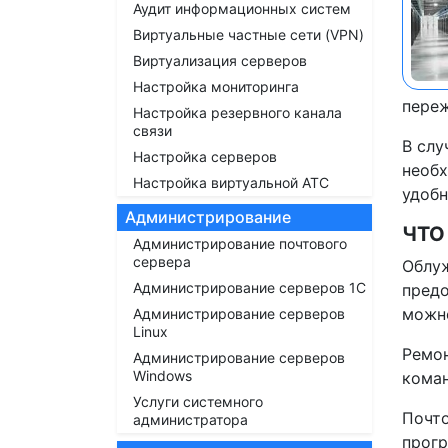
Аудит информационных систем
Виртуальные частные сети (VPN)
Виртуализация серверов
Настройка мониторинга
переж
Настройка резервного канала
связи
В слу
Настройка серверов
необх
Настройка виртуальной АТС
удоб
Администрирование
ЧТО
Администрирование почтового
сервера
Облуж
Администрирование серверов 1С
предо
можно
Администрирование серверов
Linux
Ремон
Администрирование серверов
Windows
коман
Услуги системного
Почто
администратора
прогр