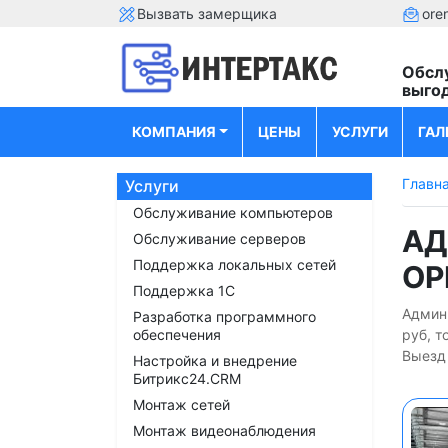
Вызвать замерщика
ore
Обсл
выго
КОМПАНИЯ
ЦЕНЫ
УСЛУГИ
ГАЛ
Главн
Услуги
Обслуживание компьютеров
АД
Обслуживание серверов
Поддержка локальных сетей
ОР
Поддержка 1С
Админ
Разработка программного
обеспечения
руб, т
Выезд 
Настройка и внедрение
Битрикс24.CRM
Монтаж сетей
Монтаж видеонаблюдения