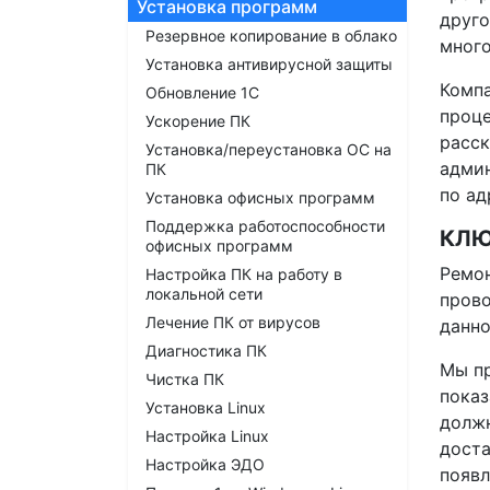
Установка программ
друго
Резервное копирование в облако
много
Установка антивирусной защиты
Компа
Обновление 1С
проце
Ускорение ПК
расск
Установка/переустановка ОС на
админ
ПК
по ад
Установка офисных программ
Поддержка работоспособности
КЛЮ
офисных программ
Ремон
Настройка ПК на работу в
локальной сети
прово
Лечение ПК от вирусов
данно
Диагностика ПК
Мы пр
Чистка ПК
показ
Установка Linux
должн
Настройка Linux
доста
Настройка ЭДО
появл