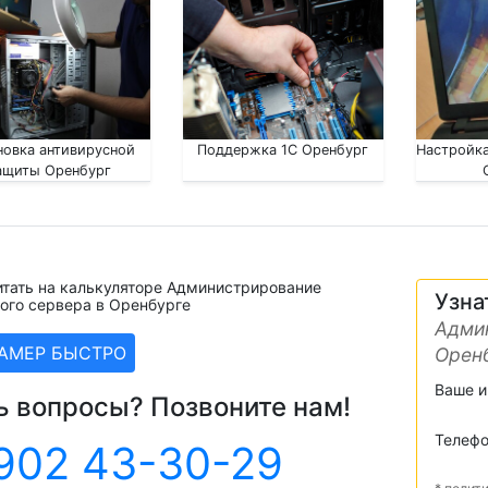
новка антивирусной
Поддержка 1С Оренбург
Настройка
ащиты Оренбург
итать на калькуляторе Администрирование
Узна
ого сервера в Оренбурге
Админ
ЗАМЕР БЫСТРО
Орен
Ваше 
ь вопросы? Позвоните нам!
Телеф
902 43-30-29