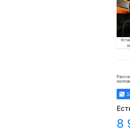
Уста
з
Рассч
почтов
📉 
Ест
8 