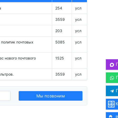
а
254
усл
3559
усл
203
усл
 политик почтовых
5085
усл
с нового почтового
1525
усл
льтров.
3559
усл
П
Мы позвоним
К
В