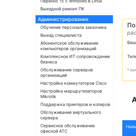
Перенос 1с с Windows в Linux
Выездной ремонт ПК
Администрирование
По
Обучение персонала заказчика
рас
Выезд специалиста
Ваш
Абонентское обслуживание
компьютеров организаций
Комплексное ИТ сопровождение
Тел
бизнеса
Обслуживание серверов
* по
организаций
Настройка коммутаторов Cisco
Настройка маршрутизаторов
Mikrotik
Поддержка принтеров и копиров
Обслуживание виртуального
сервера
Сервисное обслуживание
Наи
офисной АТС