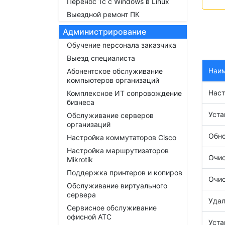
Перенос 1с с Windows в Linux
Выездной ремонт ПК
Администрирование
Обучение персонала заказчика
Выезд специалиста
Наи
Абонентское обслуживание
компьютеров организаций
Наст
Комплексное ИТ сопровождение
бизнеса
Уста
Обслуживание серверов
организаций
Обно
Настройка коммутаторов Cisco
Настройка маршрутизаторов
Очис
Mikrotik
Поддержка принтеров и копиров
Очис
Обслуживание виртуального
сервера
Удал
Сервисное обслуживание
офисной АТС
Уста