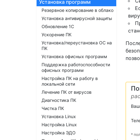
С
Установка программ
Е
Резервное копирование в облако
виру
Установка антивирусной защиты
П
Обновление 1С
стан
Ускорение ПК
Установка/переустановка ОС на
После
ПК
безоп
Установка офисных программ
позво
Поддержка работоспособности
офисных программ
Настройка ПК на работу в
локальной сети
По
Лечение ПК от вирусов
рас
Диагностика ПК
Ваш
Чистка ПК
Установка Linux
Тел
Настройка Linux
Настройка ЭДО
* по