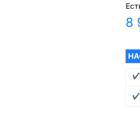
Ест
8 
НА
✔
✔