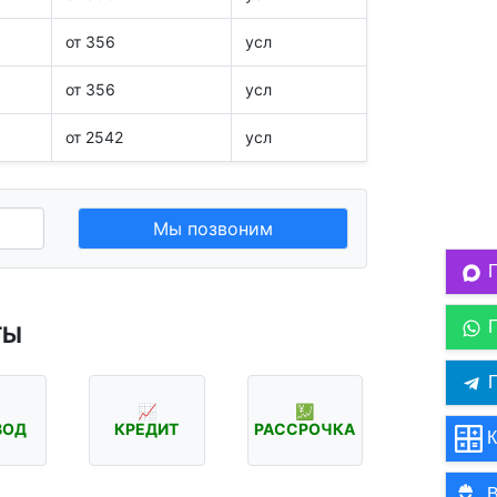
от 356
усл
от 356
усл
от 2542
усл
Мы позвоним
ТЫ
П
📈
💹
ВОД
КРЕДИТ
РАССРОЧКА
К
В