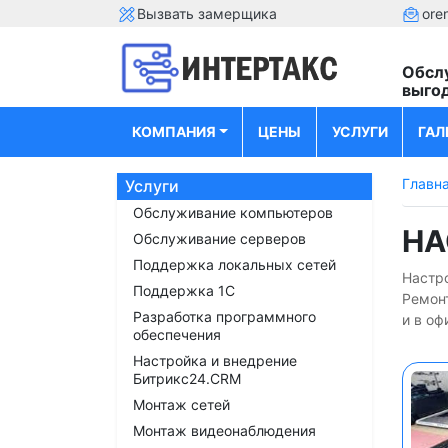
Вызвать замерщика
ore
Обсл
выго
КОМПАНИЯ
ЦЕНЫ
УСЛУГИ
ГАЛ
Главн
Услуги
Обслуживание компьютеров
НА
Обслуживание серверов
Поддержка локальных сетей
Настро
Поддержка 1С
Ремон
Разработка программного
и в оф
обеспечения
Настройка и внедрение
Битрикс24.CRM
Монтаж сетей
Монтаж видеонаблюдения