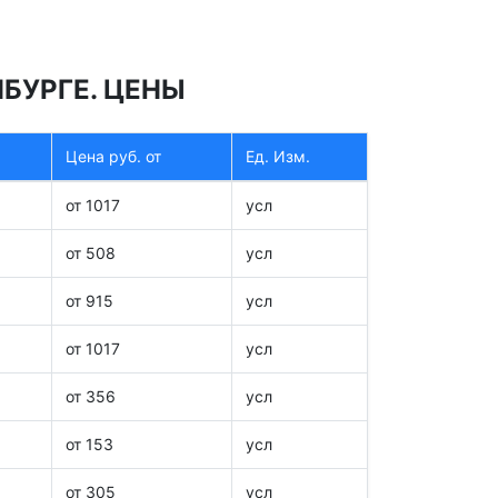
НБУРГЕ. ЦЕНЫ
Цена руб. от
Ед. Изм.
от 1017
усл
от 508
усл
от 915
усл
от 1017
усл
от 356
усл
от 153
усл
от 305
усл