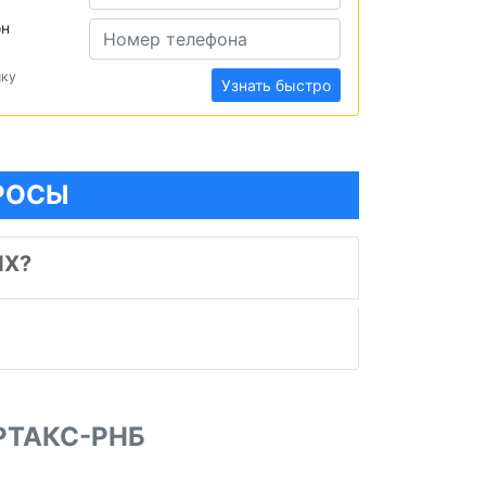
он
ику
Узнать быстро
ПРОСЫ
ИХ?
РТАКС-РНБ