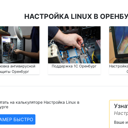
НАСТРОЙКА LINUX В ОРЕНБУ
новка антивирусной
Поддержка 1С Оренбург
Настройка
ащиты Оренбург
тать на калькуляторе Настройка Linux в
Узна
урге
Настр
ЗАМЕР БЫСТРО
Ваше 