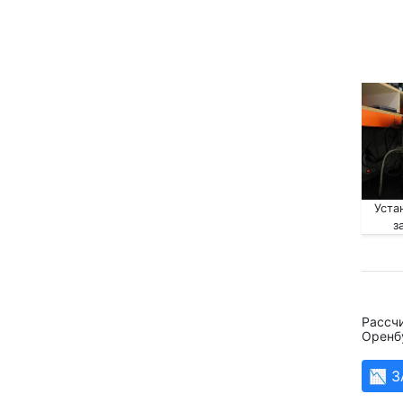
Уста
з
Рассчи
Оренб
📉 