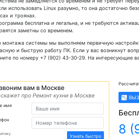
истема не замедляется со временем и не требует пере
сли использовать Linux разумно, то она достаточно без
сах и троянах.
рограмма бесплатна и легальна, и не требуются актив
овятся заметны со временем.
 монтажа системы мы выполняем первичную настройку
асную и быструю работу ПК. Если у вас возникнут воп
ните по номеру +7 (902) 43-30-29. На интересующие в
Рассчита
звоним вам в Москве
скажет про Ремонт кухни в Москве
📉 ВЫ
е имя
Бесп
ефон
8 (
литику
Узнать быстро