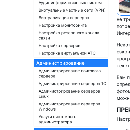
Аудит информационных систем
Виртуальные частные сети (VPN)
Виртуализация серверов
не тр
Настройка мониторинга
потре
Настройка резервного канала
Интер
связи
Некот
Настройка серверов
сэкон
Настройка виртуальной АТС
прогр
Администрирование
текст
Администрирование почтового
сервера
Вам п
Администрирование серверов 1С
опред
фотом
Администрирование серверов
Linux
можно
Администрирование серверов
ПРЕ
Windows
Услуги системного
Наст
администратора