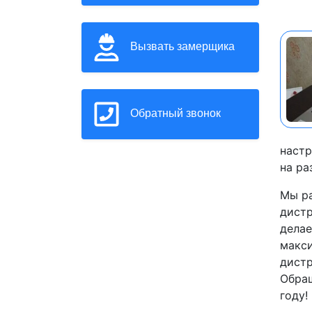
Вызвать замерщика
Обратный звонок
настр
на ра
Мы ра
дистр
делае
макси
дистр
Обращ
году!