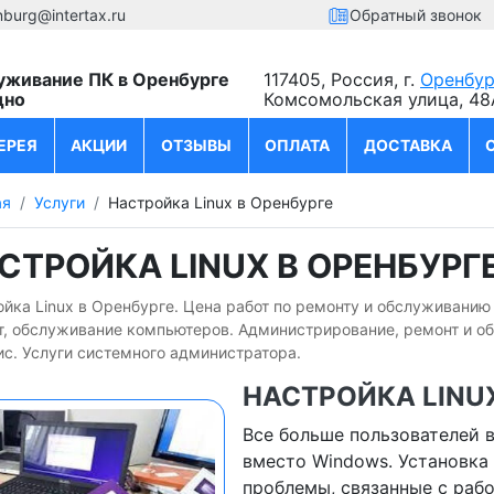
nburg@intertax.ru
Обратный звонок
уживание ПК в Оренбурге
117405, Россия, г.
Оренбур
дно
Комсомольская улица, 48
ЕРЕЯ
АКЦИИ
ОТЗЫВЫ
ОПЛАТА
ДОСТАВКА
ая
Услуги
Настройка Linux в Оренбурге
СТРОЙКА LINUX В ОРЕНБУРГ
йка Linux в Оренбурге. Цена работ по ремонту и обслуживанию
т, обслуживание компьютеров. Администрирование, ремонт и о
ис. Услуги системного администратора.
НАСТРОЙКА LINUX
Все больше пользователей 
вместо Windows. Установка
проблемы, связанные с рабо