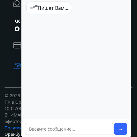
E-MAIL:
Пишет Вам...
orenburg@intertax.ru
Мы Вконтакте
Мы в MAX
ПРИНИМАЕМ К ОПЛАТЕ:
НАШИ ПАРТНЁРЫ:
Ворота под ключ в Москве
© 2026
Компания "Интертакс-Рнб" Ремонт и обслуживание
ПК в Оренбурге под ключ с выездом мастера
.
100270029.10009.text.html
ВНИМАНИЕ: ст. 437 ГК РФ. Цены не являются публичной
офёртой уточняйте у наших менеджеров!
Политика конфиденциальности
/
Разработка сайтов
➞
Оренбург