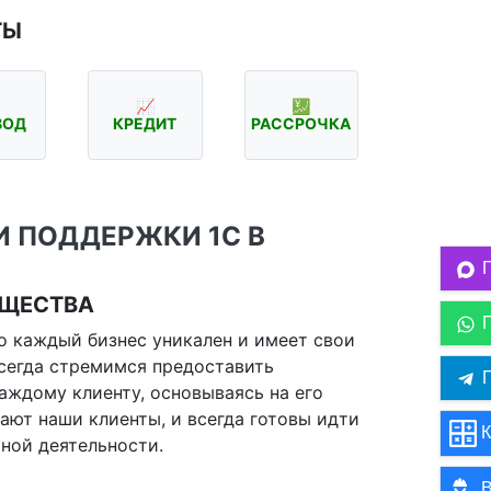
ТЫ
📈
💹
ВОД
КРЕДИТ
РАССРОЧКА
И ПОДДЕРЖКИ 1С В
УЩЕСТВА
о каждый бизнес уникален и имеет свои
сегда стремимся предоставить
П
аждому клиенту, основываясь на его
ают наши клиенты, и всегда готовы идти
К
ной деятельности.
В