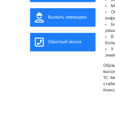
М
О
Вызвать замерщика
инф
Б
реши
В
Обратный звонок
Боль
У
знае
Обращ
высок
1С. М
стаби
Комсо