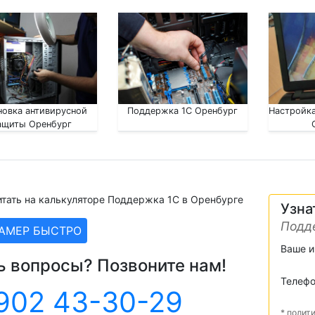
новка антивирусной
Поддержка 1С Оренбург
Настройка
ащиты Оренбург
итать на калькуляторе Поддержка 1С в Оренбурге
Узна
Подд
ЗАМЕР БЫСТРО
Ваше 
ь вопросы? Позвоните нам!
Телеф
902 43-30-29
* полит