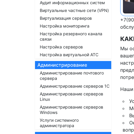
Аудит информационных систем
Виртуальные частные сети (VPN)
Виртуализация серверов
+7(90
Настройка мониторинга
обслу
Настройка резервного канала
КАК
связи
Настройка серверов
Мы ос
Настройка виртуальной АТС
вашег
настр
Администрирование
предл
Администрирование почтового
потре
сервера
Администрирование серверов 1С
Наши 
Администрирование серверов
Linux
У
Администрирование серверов
М
Windows
В
Услуги системного
О
администратора
вопр