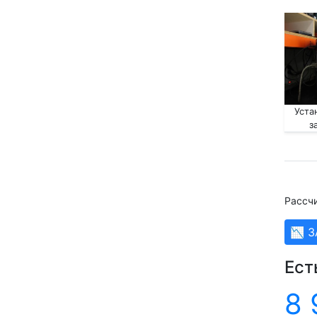
Уста
з
Рассч
📉 
Ест
8 