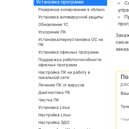
Установка программ
С
Резервное копирование в облако
упра
П
Установка антивирусной защиты
прог
Обновление 1С
Ускорение ПК
Закаж
Установка/переустановка ОС на
сможе
ПК
заказ
Установка офисных программ
Поддержка работоспособности
офисных программ
Настройка ПК на работу в
По
локальной сети
рас
Лечение ПК от вирусов
Диагностика ПК
Ваш
Чистка ПК
Тел
Установка Linux
Настройка Linux
* по
Настройка ЭДО