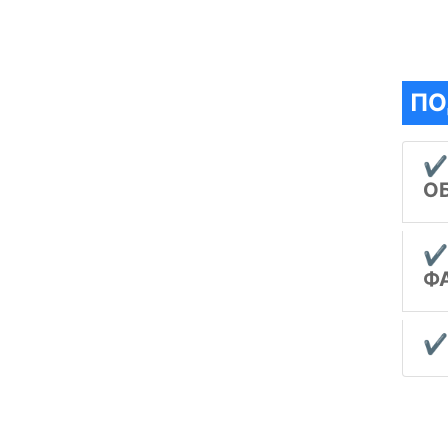
ПО
✔
О
✔
Ф
✔