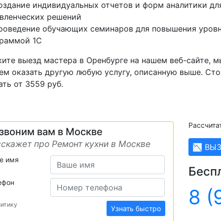
оздание индивидуальных отчетов и форм аналитики для
вленческих решений
роведение обучающих семинаров для повышения уровня
раммой 1С
ите выезд мастера в Оренбурге на нашем веб-сайте, 
м оказать другую любую услугу, описанную выше. Ст
ать от 3559 руб.
Рассчита
звоним вам в Москве
скажет про Ремонт кухни в Москве
📉 ВЫ
е имя
Бесп
ефон
8 (
литику
Узнать быстро