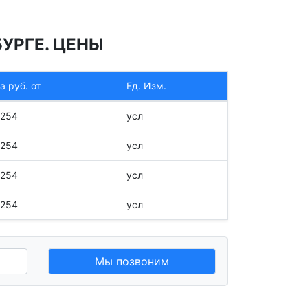
УРГЕ. ЦЕНЫ
а руб. от
Ед. Изм.
3254
усл
3254
усл
3254
усл
3254
усл
Мы позвоним