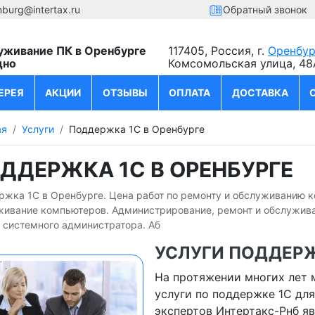
nburg@intertax.ru
Обратный звонок
уживание ПК в Оренбурге
117405, Россия, г.
Оренбур
дно
Комсомольская улица, 48
ЕРЕЯ
АКЦИИ
ОТЗЫВЫ
ОПЛАТА
ДОСТАВКА
ая
Услуги
Поддержка 1С в Оренбурге
ДДЕРЖКА 1С В ОРЕНБУРГЕ
жка 1С в Оренбурге. Цена работ по ремонту и обслуживанию ко
живание компьютеров. Администрирование, ремонт и обслуживан
 системного администратора. Аб
УСЛУГИ ПОДДЕРЖ
На протяжении многих лет
услуги по поддержке 1С дл
экспертов Интертакс-Рнб я