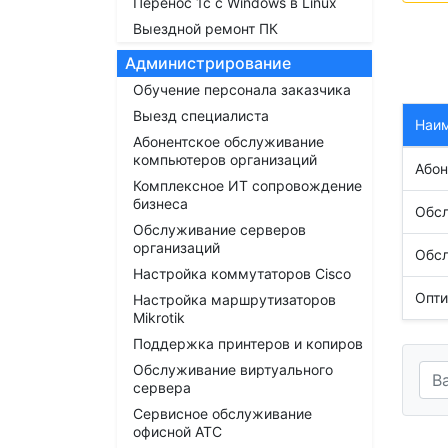
Перенос 1с с Windows в Linux
Выездной ремонт ПК
Администрирование
Обучение персонала заказчика
Выезд специалиста
Наи
Абонентское обслуживание
компьютеров организаций
Абон
Комплексное ИТ сопровождение
бизнеса
Обсл
Обслуживание серверов
организаций
Обсл
Настройка коммутаторов Cisco
Опти
Настройка маршрутизаторов
Mikrotik
Поддержка принтеров и копиров
Обслуживание виртуального
сервера
Сервисное обслуживание
офисной АТС