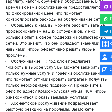
зарплату, налоги, обучение и оборудование. В то
время как нами обслуживание предоставляется
по фиксированной цене, что помогает
контролировать расходы на обслуживание сети.
Обращаясь к нам, вы можете рассчитывать на
профессионализм наших сотрудников. У них
П
большой опыт в сфере поддержки компьютерных
сетей. Это значит, что они обладают знаниями и
К
навыками, чтобы эффективно решать любые
проблемы.
В
Обслуживание ПК под ключ предлагает
гибкость в выборе услуг. Вы можете выбирать
О
только нужные услуги и графики обслуживания,
что помогает оптимизировать затраты и получать
только необходимую поддержку. Приезжайте в
офис по адресу Комсомольская улица, 48А, чтобы
ознакомиться с оказываемыми услугами.
Абонентское обслуживание подразумевает
быструю реакцию на проблемы. Вы можете