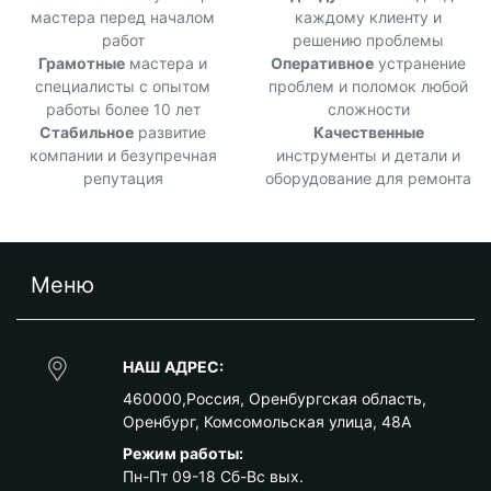
мастера перед началом
каждому клиенту и
работ
решению проблемы
Грамотные
мастера и
Оперативное
устранение
специалисты с опытом
проблем и поломок любой
работы более 10 лет
сложности
Стабильное
развитие
Качественные
компании и безупречная
инструменты и детали и
репутация
оборудование для ремонта
Меню
НАШ АДРЕС:
460000
,
Россия
,
Оренбургская область
,
Оренбург
,
Комсомольская улица, 48А
Режим работы:
Пн-Пт 09-18 Сб-Вс вых.