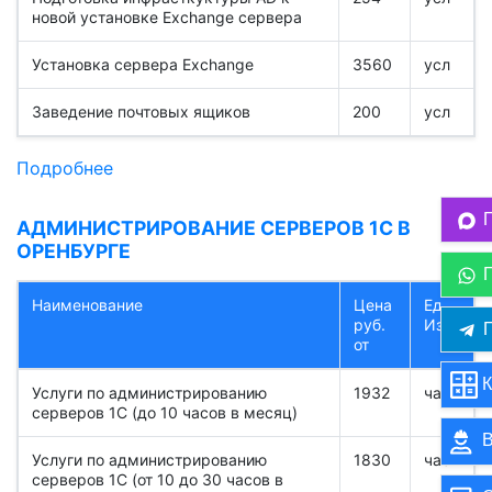
новой установке Exchange сервера
Установка сервера Exchange
3560
усл
Заведение почтовых ящиков
200
усл
Подробнее
АДМИНИСТРИРОВАНИЕ СЕРВЕРОВ 1С В
ОРЕНБУРГЕ
Наименование
Цена
Ед.
руб.
Изм.
П
от
К
Услуги по администрированию
1932
час
серверов 1С (до 10 часов в месяц)
В
Услуги по администрированию
1830
час
серверов 1С (от 10 до 30 часов в