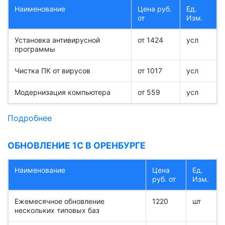
Наименование
Цена руб.
Ед.
от
Изм.
Установка антивирусной
от 1424
усл
программы
Чистка ПК от вирусов
от 1017
усл
Модернизация компьютера
от 559
усл
Подробнее
ОБНОВЛЕНИЕ 1С В ОРЕНБУРГЕ
Наименование
Цена
Ед.
руб. от
Изм.
Ежемесячное обновление
1220
шт
нескольких типовых баз