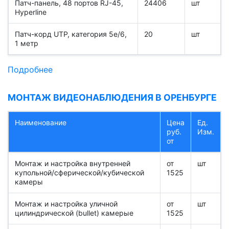
Патч-панель, 48 портов RJ-45,
24406
шт
Hyperline
Патч-корд UTP, категория 5e/6,
20
шт
1 метр
Подробнее
МОНТАЖ ВИДЕОНАБЛЮДЕНИЯ В ОРЕНБУРГЕ
Наименование
Цена
Ед.
руб.
Изм.
от
Монтаж и настройка внутренней
от
шт
купольной/сферической/кубической
1525
камеры
Монтаж и настройка уличной
от
шт
цилиндрической (bullet) камерыe
1525