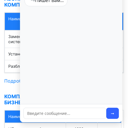
Пишет Вам...
КОМПЬЮТЕРОВ ОРГАНИЗАЦИЙ В ОРЕНБУРГЕ
Наименование
Цена
Ед.
руб. от
Изм.
Замена комплектующих
от 407
усл
системного блока
Установка ОС Windows 7, 8, 10, 11
от 508
усл
Разблокировка Windows
610
усл
Подробнее
КОМПЛЕКСНОЕ ИТ СОПРОВОЖДЕНИЕ
БИЗНЕСА В ОРЕНБУРГЕ
➞
Наименование
Цена руб. от
Ед. Изм.