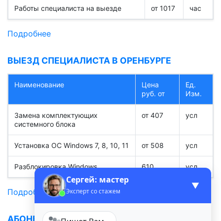
Работы специалиста на выезде
от 1017
час
Подробнее
ВЫЕЗД СПЕЦИАЛИСТА В ОРЕНБУРГЕ
Наименование
Цена
Ед.
руб. от
Изм.
Замена комплектующих
от 407
усл
системного блока
Установка ОС Windows 7, 8, 10, 11
от 508
усл
Разблокировка Windows
610
усл
Сергей: мастер
▼
Эксперт со стажем
Подробнее
АБОНЕНТСКОЕ ОБСЛУЖИВАНИЕ