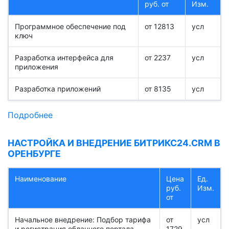
руб. от
Изм.
Программное обеспечение под
от 12813
усл
ключ
Разработка интерфейса для
от 2237
усл
приложения
Разработка приложений
от 8135
усл
Подробнее
НАСТРОЙКА И ВНЕДРЕНИЕ БИТРИКС24.CRM В
ОРЕНБУРГЕ
Наименование
Цена
Ед.
руб.
Изм.
от
Начальное внедрение: Подбор тарифа
от
усл
и регистрация облачного портала
1729