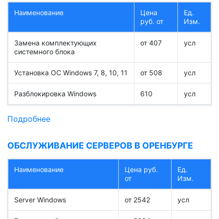
Наименование
Цена
Ед.
руб. от
Изм.
Замена комплектующих
от 407
усл
системного блока
Установка ОС Windows 7, 8, 10, 11
от 508
усл
Разблокировка Windows
610
усл
Подробнее
ОБСЛУЖИВАНИЕ СЕРВЕРОВ В ОРЕНБУРГЕ
Наименование
Цена руб.
Ед.
от
Изм.
Server Windows
от 2542
усл